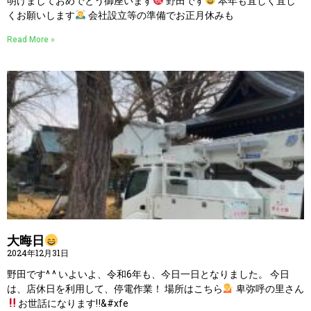
明けましておめでとう御座います
野田です
本年も宜しく宜し
くお願いします
会社設立等の準備でお正月休みも
Read More »
大晦日
2024年12月31日
野田です^ ^ いよいよ、令和6年も、今日一日となりました。 今日
は、店休日を利用して、停電作業！ 場所はこちら
卑弥呼の里さん
お世話になります‼&#xfe