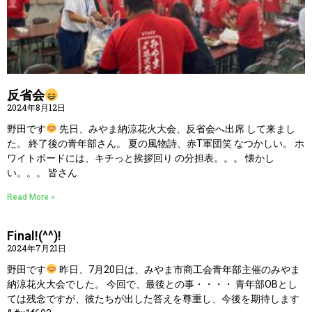
反省会
2024年8月12日
野田です
先日、みやま納涼花火大会、反省会へ出席 して来まし
た。 終了後の青年部さん。 夏の風物詩、赤T軍団笑 なつかしい。 ホ
ワイトボードには、キチっと挨拶回り の分担表。。。 懐かし
い。。。 皆さん
Read More »
Final!(^^)!
2024年7月21日
野田です
昨日、7月20日は、みやま市商工会青年部主催のみやま
納涼花火大会でした。 今回で、最後との事・・・・ 青年部OBとし
ては残念ですが、彼たちが出した答えを尊重し、今後を期待します