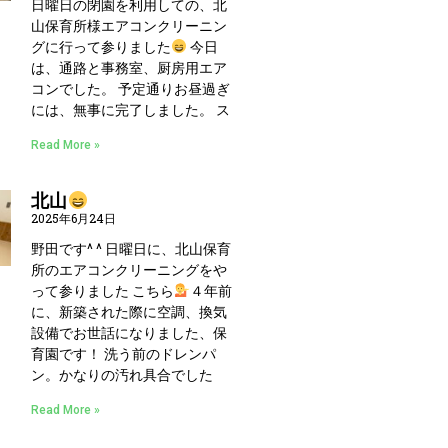
日曜日の閉園を利用しての、北
山保育所様エアコンクリーニン
グに行って参りました
今日
は、通路と事務室、厨房用エア
コンでした。 予定通りお昼過ぎ
には、無事に完了しました。 ス
Read More »
北山
2025年6月24日
野田です^ ^ 日曜日に、北山保育
所のエアコンクリーニングをや
って参りました こちら
４年前
に、新築された際に空調、換気
設備でお世話になりました、保
育園です！ 洗う前のドレンパ
ン。かなりの汚れ具合でした
Read More »