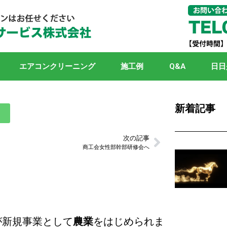
エアコンクリーニング
施工例
Q&A
日日
新着記事
次の記事
商工会女性部幹部研修会へ
が新規事業として
農業
をはじめられま