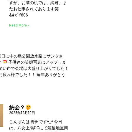
すが、お隣の机では、純君、ま
だお仕事されてあります笑
&#x1f606
Read More »
土曜日に中の島公園放水路にサンタさ
た
子供達の笑顔写真はアップしま
笑い声で会場は大盛り上がりでした！
お疲れ様でした！！ 毎年ありがとう
納会？
2025年12月19日
こんばんは 野田です^_^ 今日
は、八女上陽GCにて筑後地区商