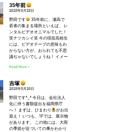
35年前
2025年5月25日
野田です
35年前に、瀬高で
若者の集まる場所といえば、 レ
ンタルビデオオニマルでした！
笑ナツカシイ笑 今の現役高校生
には、ビデオテープの意味もわ
からない方が、おられても不思
議ぢゃないでしょうね！ イメー
Read More »
吉塚
2025年5月20日
野田です^_^ 今日は、会社法人
化に伴う書類提出を福岡県庁
へ！ まずは、ひまわり
がお出
迎え！ いつも、1Fでは、展示物
があります。 この他には、大雨
の季節が近づいての事かわかり