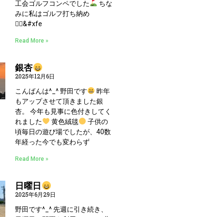
工会ゴルフコンペでした
ちな
みに私はゴルフ打ち納め
🏌
‍♀&#xfe
Read More »
銀杏
2025年12月6日
こんばんは^_^ 野田です
昨年
もアップさせて頂きました銀
杏。 今年も見事に色付きしてく
れました
黄色絨毯
子供の
頃毎日の遊び場でしたが、40数
年経った今でも変わらず
Read More »
日曜日
2025年6月29日
野田です^_^ 先週に引き続き、