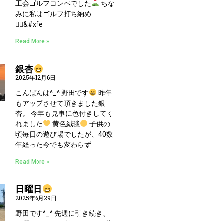
工会ゴルフコンペでした
ちな
みに私はゴルフ打ち納め
🏌
‍♀&#xfe
Read More »
銀杏
2025年12月6日
こんばんは^_^ 野田です
昨年
もアップさせて頂きました銀
杏。 今年も見事に色付きしてく
れました
黄色絨毯
子供の
頃毎日の遊び場でしたが、40数
年経った今でも変わらず
Read More »
日曜日
2025年6月29日
野田です^_^ 先週に引き続き、