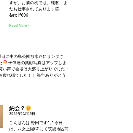
すが、お隣の机では、純君、ま
だお仕事されてあります笑
&#x1f606
Read More »
土曜日に中の島公園放水路にサンタさ
た
子供達の笑顔写真はアップしま
笑い声で会場は大盛り上がりでした！
お疲れ様でした！！ 毎年ありがとう
納会？
2025年12月19日
こんばんは 野田です^_^ 今日
は、八女上陽GCにて筑後地区商