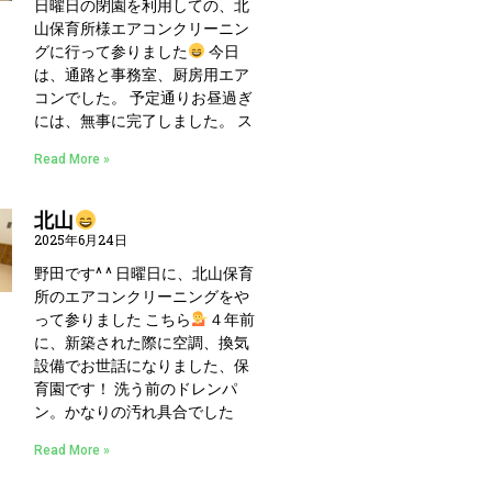
日曜日の閉園を利用しての、北
山保育所様エアコンクリーニン
グに行って参りました
今日
は、通路と事務室、厨房用エア
コンでした。 予定通りお昼過ぎ
には、無事に完了しました。 ス
Read More »
北山
2025年6月24日
野田です^ ^ 日曜日に、北山保育
所のエアコンクリーニングをや
って参りました こちら
４年前
に、新築された際に空調、換気
設備でお世話になりました、保
育園です！ 洗う前のドレンパ
ン。かなりの汚れ具合でした
Read More »