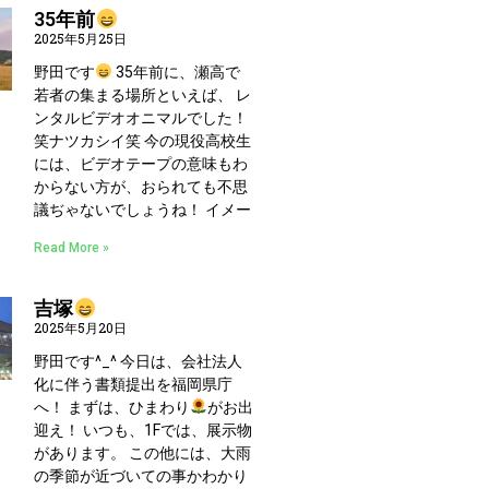
35年前
2025年5月25日
野田です
35年前に、瀬高で
若者の集まる場所といえば、 レ
ンタルビデオオニマルでした！
笑ナツカシイ笑 今の現役高校生
には、ビデオテープの意味もわ
からない方が、おられても不思
議ぢゃないでしょうね！ イメー
Read More »
吉塚
2025年5月20日
野田です^_^ 今日は、会社法人
化に伴う書類提出を福岡県庁
へ！ まずは、ひまわり
がお出
迎え！ いつも、1Fでは、展示物
があります。 この他には、大雨
の季節が近づいての事かわかり