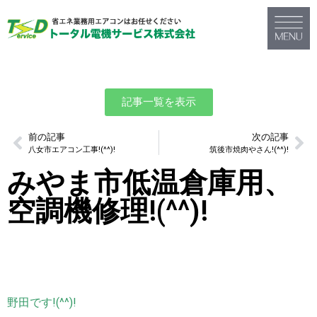
記事一覧を表示
前の記事
次の記事
八女市エアコン工事!(^^)!
筑後市焼肉やさん!(^^)!
みやま市低温倉庫用、
空調機修理!(^^)!
野田です!(^^)!