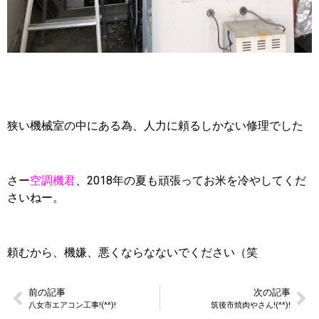
狭い機械室の中にある為、人力に頼るしかない修理でした
さー
空調機君
、2018年の夏も頑張ってお米を冷やしてくだ
さいねー。
頼むから、機嫌、悪くならなないでください（笑
前の記事
次の記事
八女市エアコン工事!(^^)!
筑後市焼肉やさん!(^^)!